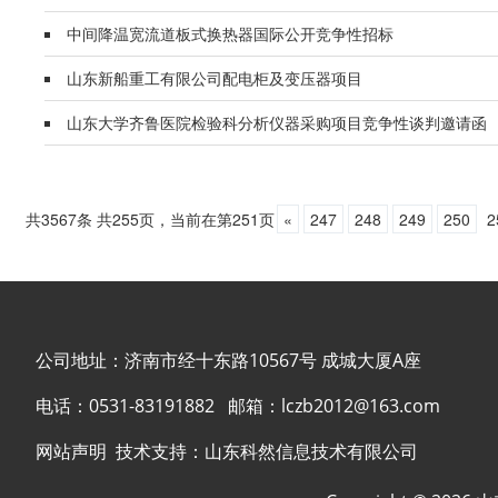
中间降温宽流道板式换热器国际公开竞争性招标
山东新船重工有限公司配电柜及变压器项目
山东大学齐鲁医院检验科分析仪器采购项目竞争性谈判邀请函
共3567条 共255页，当前在第251页
«
247
248
249
250
2
公司地址：济南市经十东路10567号 成城大厦A座
电话：
0531-83191882
邮箱：
lczb2012@163.com
网站声明
技术支持：
山东科然信息技术有限公司