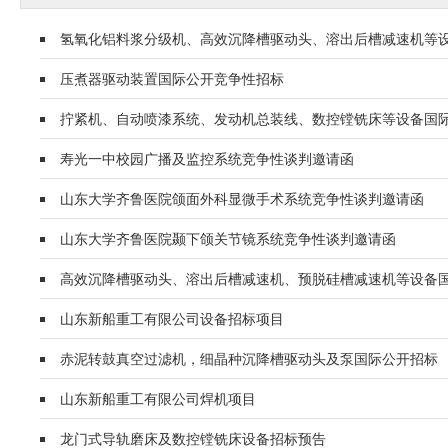
氢氧化铝料浆分级机、高效沉降槽驱动头、溶出后槽减速机等
压煮器驱动装置国际公开竞争性招标
拧紧机、自动喷漆系统、发动机总装线、数控镗铣床等设备国
寿光一中校园广播及监控系统竞争性谈判邀请函
山东大学齐鲁医院颌面外科显微手术系统竞争性谈判邀请函
山东大学齐鲁医院颞下颌关节镜系统竞争性谈判邀请函
高效沉降槽驱动头、溶出后槽减速机、预脱硅槽减速机等设备
山东新船重工有限公司设备招标项目
赤泥转鼓真空过滤机，细晶种沉降槽驱动头及泵国际公开招标
山东新船重工有限公司焊机项目
龙门式导轨磨床及数控镗铣床设备招标预告