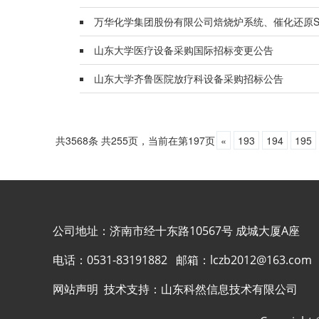
万华化学集团股份有限公司焙烧炉系统、催化还原S
山东大学医疗设备采购国际招标变更公告
山东大学齐鲁医院放疗科设备采购招标公告
共3568条 共255页，当前在第197页
«
193
194
195
公司地址：济南市经十东路10567号 成城大厦A座
电话：
0531-83191882
邮箱：
lczb2012@163.com
网站声明
技术支持：
山东科然信息技术有限公司