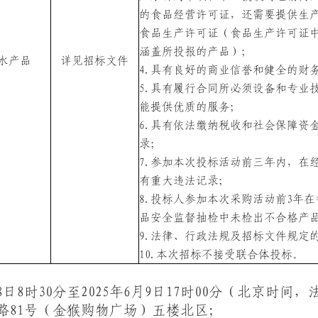
的食品经营许可证，还需要提供生
食品生产许可证（食品生产许可证
涵盖所投报的产品）；
水产品
详见招标文件
4.
具有良好的商业信誉和健全的财
5.
具有履行合同所必须设备和专业
能提供优质的服务；
6.
具有依法缴纳税收和社会保障资
录；
7.
参加本次投标活动前三年内，在
有重大违法记录；
8.
投标人参加本次采购活动前
3
年在
品安全监督抽检中未检出不合格产
9.
法律、行政法规及招标文件规定
10.
本次招标不接受联合体投标。
8
日
8
时
30
分至
2025
年
6
月
9
日
17
时
00
分（北京时间，
路
81
号（金猴购物广场）五楼北区
；