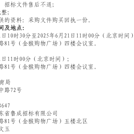
，招标文件售后不退；
元整；
供的资料：采购文件购买回执一份。
地点：
1
日
10
时
30
分至
202
5
年
6
月
21
日
11
时
00
分（北京时间
路
81
号（金猴购物广场）四楼会议室
。
：
1
日
11
时
00
分（北京时间）；
路81号（金猴购物广场）四楼会议室
。
育局
中路
72
号
8647
东省鲁成招标有限公司
路
81
号（金猴购物广场）五楼北区
文玉