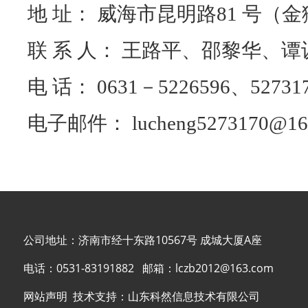
地 址： 威海市昆明路
81
号（金
联 系 人： 王路平、邵黎华、谭
电 话：
0631
－
5226596
、
52731
电子邮件：
lucheng5273170@16
公司地址：济南市经十东路10567号 成城大厦A座
电话：
0531-83191882
邮箱：
lczb2012@163.com
网站声明
技术支持：
山东科然信息技术有限公司